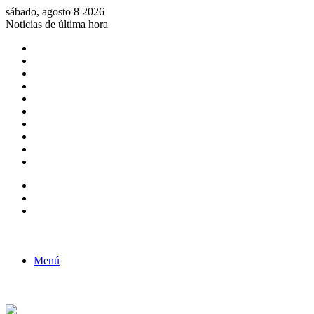
sábado, agosto 8 2026
Noticias de última hora
Consulta de Biólogos por Especialidad
ACTIVIDADES POR EL DÍA DEL BIOLOGO
COMUNICADO
Convocatorias para Biologos a Nivel Nacional
Aviso necrologico
ROL DEL BIOLOGO EN LA SOCIEDAD
TALLER DE FORTALECIMIENTO DE CAPACIDADES
Fiesta de confraternidad
Deporte Institucional
Juramentación del Concejo Directivo Regional 2019-2020
Barra lateral
Publicación al azar
Acceso
Menú