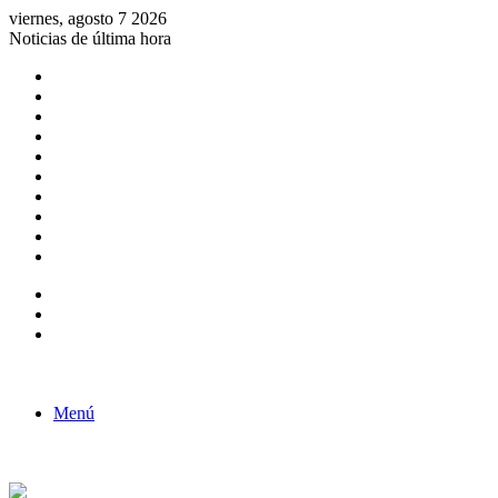
viernes, agosto 7 2026
Noticias de última hora
Consulta de Biólogos por Especialidad
ACTIVIDADES POR EL DÍA DEL BIOLOGO
COMUNICADO
Convocatorias para Biologos a Nivel Nacional
Aviso necrologico
ROL DEL BIOLOGO EN LA SOCIEDAD
TALLER DE FORTALECIMIENTO DE CAPACIDADES
Fiesta de confraternidad
Deporte Institucional
Juramentación del Concejo Directivo Regional 2019-2020
Barra lateral
Publicación al azar
Acceso
Menú