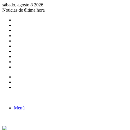
sábado, agosto 8 2026
Noticias de última hora
Consulta de Biólogos por Especialidad
ACTIVIDADES POR EL DÍA DEL BIOLOGO
COMUNICADO
Convocatorias para Biologos a Nivel Nacional
Aviso necrologico
ROL DEL BIOLOGO EN LA SOCIEDAD
TALLER DE FORTALECIMIENTO DE CAPACIDADES
Fiesta de confraternidad
Deporte Institucional
Juramentación del Concejo Directivo Regional 2019-2020
Barra lateral
Publicación al azar
Acceso
Menú