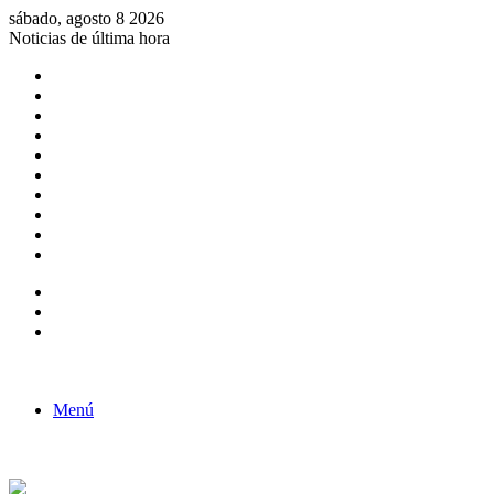
sábado, agosto 8 2026
Noticias de última hora
Consulta de Biólogos por Especialidad
ACTIVIDADES POR EL DÍA DEL BIOLOGO
COMUNICADO
Convocatorias para Biologos a Nivel Nacional
Aviso necrologico
ROL DEL BIOLOGO EN LA SOCIEDAD
TALLER DE FORTALECIMIENTO DE CAPACIDADES
Fiesta de confraternidad
Deporte Institucional
Juramentación del Concejo Directivo Regional 2019-2020
Barra lateral
Publicación al azar
Acceso
Menú