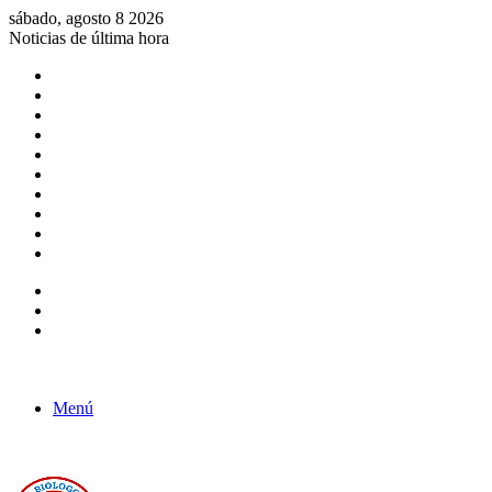
sábado, agosto 8 2026
Noticias de última hora
Consulta de Biólogos por Especialidad
ACTIVIDADES POR EL DÍA DEL BIOLOGO
COMUNICADO
Convocatorias para Biologos a Nivel Nacional
Aviso necrologico
ROL DEL BIOLOGO EN LA SOCIEDAD
TALLER DE FORTALECIMIENTO DE CAPACIDADES
Fiesta de confraternidad
Deporte Institucional
Juramentación del Concejo Directivo Regional 2019-2020
Barra lateral
Publicación al azar
Acceso
Menú