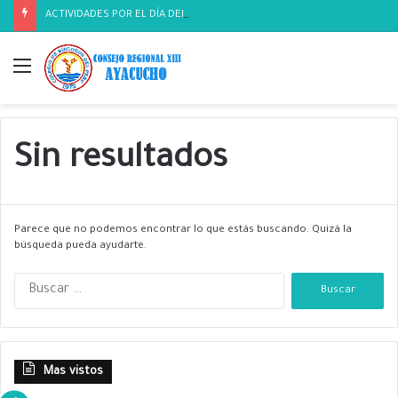
ACTIVIDADES POR EL DÍA DEL BIOLOGO
Menú
Sin resultados
Parece que no podemos encontrar lo que estás buscando. Quizá la
búsqueda pueda ayudarte.
B
u
s
c
a
Mas vistos
r
: