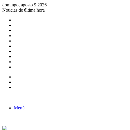
domingo, agosto 9 2026
Noticias de última hora
Consulta de Biólogos por Especialidad
ACTIVIDADES POR EL DÍA DEL BIOLOGO
COMUNICADO
Convocatorias para Biologos a Nivel Nacional
Aviso necrologico
ROL DEL BIOLOGO EN LA SOCIEDAD
TALLER DE FORTALECIMIENTO DE CAPACIDADES
Fiesta de confraternidad
Deporte Institucional
Juramentación del Concejo Directivo Regional 2019-2020
Barra lateral
Publicación al azar
Acceso
Menú