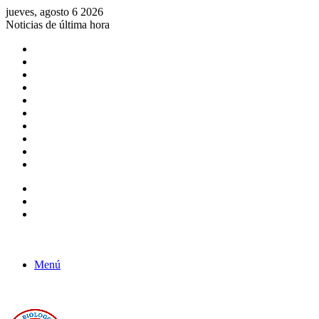
jueves, agosto 6 2026
Noticias de última hora
Consulta de Biólogos por Especialidad
ACTIVIDADES POR EL DÍA DEL BIOLOGO
COMUNICADO
Convocatorias para Biologos a Nivel Nacional
Aviso necrologico
ROL DEL BIOLOGO EN LA SOCIEDAD
TALLER DE FORTALECIMIENTO DE CAPACIDADES
Fiesta de confraternidad
Deporte Institucional
Juramentación del Concejo Directivo Regional 2019-2020
Barra lateral
Publicación al azar
Acceso
Menú