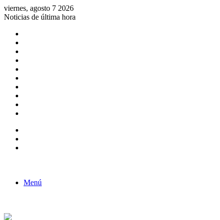
viernes, agosto 7 2026
Noticias de última hora
Consulta de Biólogos por Especialidad
ACTIVIDADES POR EL DÍA DEL BIOLOGO
COMUNICADO
Convocatorias para Biologos a Nivel Nacional
Aviso necrologico
ROL DEL BIOLOGO EN LA SOCIEDAD
TALLER DE FORTALECIMIENTO DE CAPACIDADES
Fiesta de confraternidad
Deporte Institucional
Juramentación del Concejo Directivo Regional 2019-2020
Barra lateral
Publicación al azar
Acceso
Menú