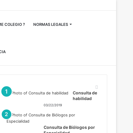
Acceso
Publicación
Barra
al
lateral
E COLEGIO ?
NORMAS LEGALES
azar
CIA
Mas vistos
Consulta de
habilidad
03/22/2019
Consulta de Biólogos por
Especialidad