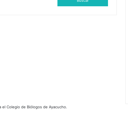
u
s
c
a
r
:
 el Colegio de Biólogos de Ayacucho.