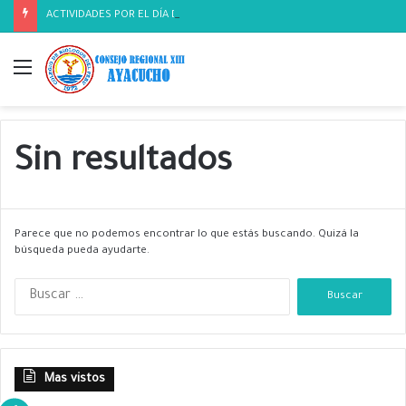
ACTIVIDADES POR EL DÍA DEL BIOLOGO
Menú
Sin resultados
Parece que no podemos encontrar lo que estás buscando. Quizá la
búsqueda pueda ayudarte.
B
u
s
c
a
Mas vistos
r
: