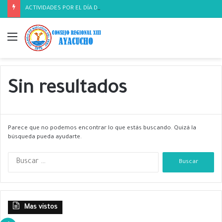
ACTIVIDADES POR EL DÍA DEL BIOLOGO
Menú
Sin resultados
Parece que no podemos encontrar lo que estás buscando. Quizá la
búsqueda pueda ayudarte.
B
u
s
c
a
Mas vistos
r
: