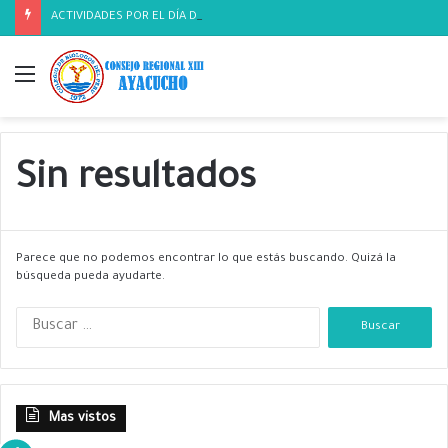
ACTIVIDADES POR EL DÍA DEL BIOLOGO
Menú
Sin resultados
Parece que no podemos encontrar lo que estás buscando. Quizá la
búsqueda pueda ayudarte.
B
u
s
c
a
Mas vistos
r
: