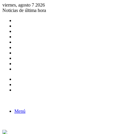
viernes, agosto 7 2026
Noticias de última hora
Consulta de Biólogos por Especialidad
ACTIVIDADES POR EL DÍA DEL BIOLOGO
COMUNICADO
Convocatorias para Biologos a Nivel Nacional
Aviso necrologico
ROL DEL BIOLOGO EN LA SOCIEDAD
TALLER DE FORTALECIMIENTO DE CAPACIDADES
Fiesta de confraternidad
Deporte Institucional
Juramentación del Concejo Directivo Regional 2019-2020
Barra lateral
Publicación al azar
Acceso
Menú