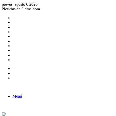
jueves, agosto 6 2026
Noticias de última hora
Consulta de Biólogos por Especialidad
ACTIVIDADES POR EL DÍA DEL BIOLOGO
COMUNICADO
Convocatorias para Biologos a Nivel Nacional
Aviso necrologico
ROL DEL BIOLOGO EN LA SOCIEDAD
TALLER DE FORTALECIMIENTO DE CAPACIDADES
Fiesta de confraternidad
Deporte Institucional
Juramentación del Concejo Directivo Regional 2019-2020
Barra lateral
Publicación al azar
Acceso
Menú