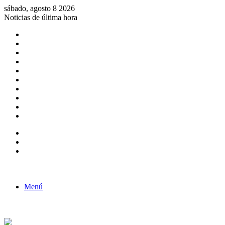
sábado, agosto 8 2026
Noticias de última hora
Consulta de Biólogos por Especialidad
ACTIVIDADES POR EL DÍA DEL BIOLOGO
COMUNICADO
Convocatorias para Biologos a Nivel Nacional
Aviso necrologico
ROL DEL BIOLOGO EN LA SOCIEDAD
TALLER DE FORTALECIMIENTO DE CAPACIDADES
Fiesta de confraternidad
Deporte Institucional
Juramentación del Concejo Directivo Regional 2019-2020
Barra lateral
Publicación al azar
Acceso
Menú