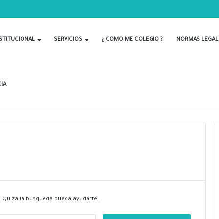
 POR EL DÍA DEL BIOLOGO
STITUCIONAL
SERVICIOS
¿ COMO ME COLEGIO ?
NORMAS LEGAL
IA
 Quizá la búsqueda pueda ayudarte.