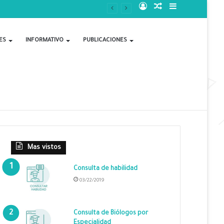
Acceso
Publicación
Barra
al
lateral
ES
INFORMATIVO
PUBLICACIONES
azar
Mas vistos
Consulta de habilidad
03/22/2019
Consulta de Biólogos por
Especialidad