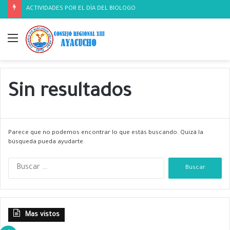
ACTIVIDADES POR EL DÍA DEL BIOLOGO
Menú
Sin resultados
Parece que no podemos encontrar lo que estás buscando. Quizá la
búsqueda pueda ayudarte.
B
u
s
c
a
Mas vistos
r
: