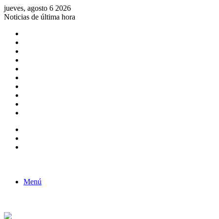
jueves, agosto 6 2026
Noticias de última hora
Consulta de Biólogos por Especialidad
ACTIVIDADES POR EL DÍA DEL BIOLOGO
COMUNICADO
Convocatorias para Biologos a Nivel Nacional
Aviso necrologico
ROL DEL BIOLOGO EN LA SOCIEDAD
TALLER DE FORTALECIMIENTO DE CAPACIDADES
Fiesta de confraternidad
Deporte Institucional
Juramentación del Concejo Directivo Regional 2019-2020
Barra lateral
Publicación al azar
Acceso
Menú