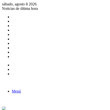
sábado, agosto 8 2026
Noticias de última hora
Consulta de Biólogos por Especialidad
ACTIVIDADES POR EL DÍA DEL BIOLOGO
COMUNICADO
Convocatorias para Biologos a Nivel Nacional
Aviso necrologico
ROL DEL BIOLOGO EN LA SOCIEDAD
TALLER DE FORTALECIMIENTO DE CAPACIDADES
Fiesta de confraternidad
Deporte Institucional
Juramentación del Concejo Directivo Regional 2019-2020
Barra lateral
Publicación al azar
Acceso
Menú