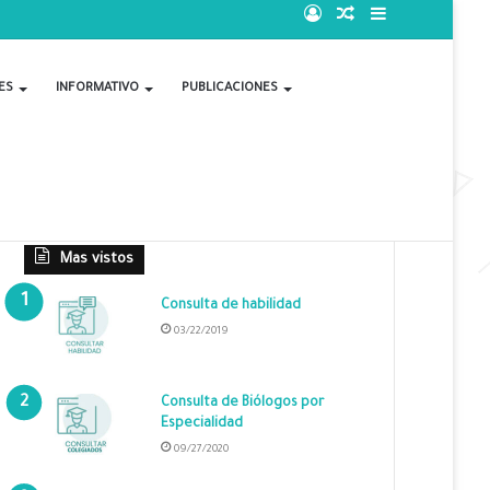
Acceso
Publicación
Barra
al
lateral
ES
INFORMATIVO
PUBLICACIONES
azar
Mas vistos
Consulta de habilidad
03/22/2019
Consulta de Biólogos por
Especialidad
09/27/2020