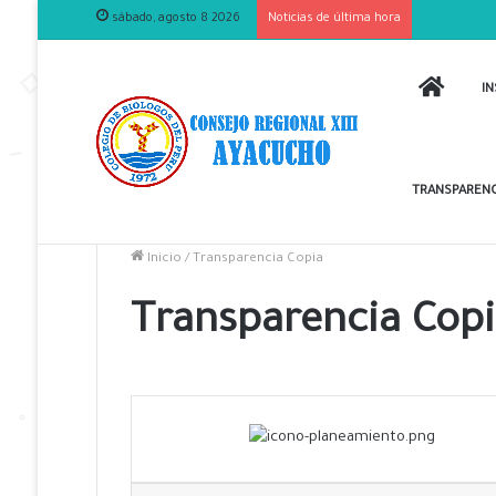
sábado, agosto 8 2026
Noticias de última hora
INICIO
IN
TRANSPARENC
Inicio
/
Transparencia Copia
Transparencia Cop