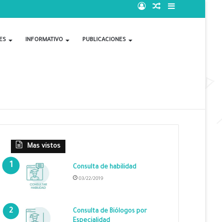
Acceso
Publicación
Barra
al
lateral
ES
INFORMATIVO
PUBLICACIONES
azar
Mas vistos
Consulta de habilidad
03/22/2019
Consulta de Biólogos por
Especialidad