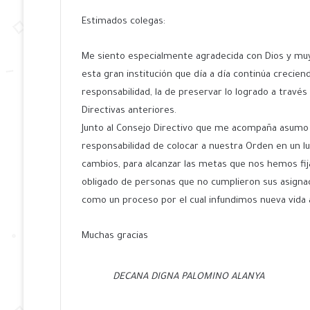
e
Estimados colegas:
n
d
Me siento especialmente agradecida con Dios y muy
a
n
esta gran institución que día a día continúa crecie
e
responsabilidad, la de preservar lo logrado a trav
m
Directivas anteriores.
a
Junto al Consejo Directivo que me acompaña asumo 
i
responsabilidad de colocar a nuestra Orden en un l
l
cambios, para alcanzar las metas que nos hemos fi
obligado de personas que no cumplieron sus asignac
como un proceso por el cual infundimos nueva vida a 
Muchas gracias
DECANA DIGNA PALOMINO ALANYA