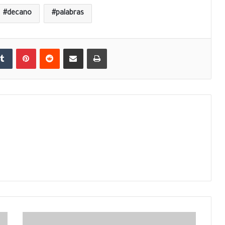
decano
palabras
Tumblr
Pinterest
Reddit
Compartir por correo electrónico
Imprimir