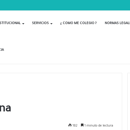
STITUCIONAL
SERVICIOS
¿ COMO ME COLEGIO ?
NORMAS LEGAL
IA
ana
182
1 minuto de lectura