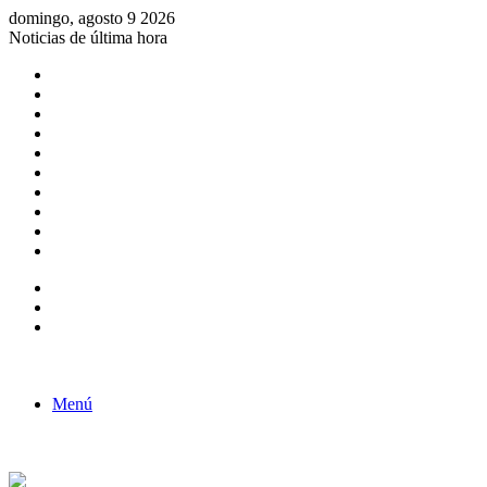
domingo, agosto 9 2026
Noticias de última hora
Consulta de Biólogos por Especialidad
ACTIVIDADES POR EL DÍA DEL BIOLOGO
COMUNICADO
Convocatorias para Biologos a Nivel Nacional
Aviso necrologico
ROL DEL BIOLOGO EN LA SOCIEDAD
TALLER DE FORTALECIMIENTO DE CAPACIDADES
Fiesta de confraternidad
Deporte Institucional
Juramentación del Concejo Directivo Regional 2019-2020
Barra lateral
Publicación al azar
Acceso
Menú